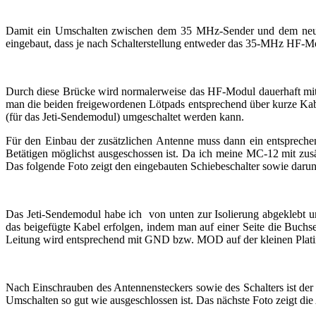
Damit ein Umschalten zwischen dem 35 MHz-Sender und dem neuen 
eingebaut, dass je nach Schalterstellung entweder das 35-MHz HF-M
Durch diese Brücke wird normalerweise das HF-Modul dauerhaft mit S
man die beiden freigewordenen Lötpads entsprechend über kurze Kab
(für das Jeti-Sendemodul) umgeschaltet werden kann.
Für den Einbau der zusätzlichen Antenne muss dann ein entsprechen
Betätigen möglichst ausgeschossen ist. Da ich meine MC-12 mit zus
Das folgende Foto zeigt den eingebauten Schiebeschalter sowie daru
Das Jeti-Sendemodul habe ich von unten zur Isolierung abgeklebt 
das beigefügte Kabel erfolgen, indem man auf einer Seite die Buchse
Leitung wird entsprechend mit GND bzw. MOD auf der kleinen Platine 
Nach Einschrauben des Antennensteckers sowie des Schalters ist der 
Umschalten so gut wie ausgeschlossen ist. Das nächste Foto zeigt di