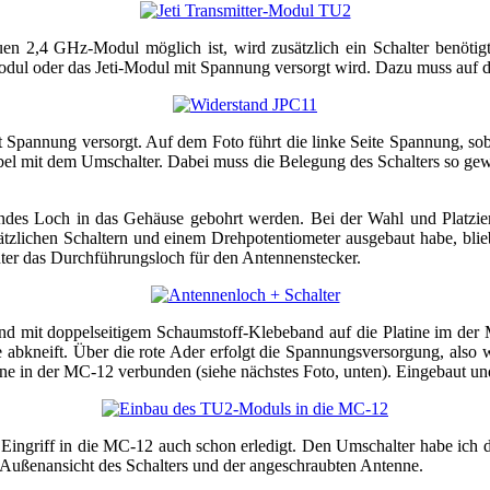
2,4 GHz-Modul möglich ist, wird zusätzlich ein Schalter benötigt.
odul oder das Jeti-Modul mit Spannung versorgt wird. Dazu muss auf
pannung versorgt. Auf dem Foto führt die linke Seite Spannung, soba
el mit dem Umschalter. Dabei muss die Belegung des Schalters so ge
des Loch in das Gehäuse gebohrt werden. Bei der Wahl und Platzierun
ätzlichen Schaltern und einem Drehpotentiometer ausgebaut habe, blie
nter das Durchführungsloch für den Antennenstecker.
und mit doppelseitigem Schaumstoff-Klebeband auf die Platine im der
 abkneift. Über die rote Ader erfolgt die Spannungsversorgung, also 
in der MC-12 verbunden (siehe nächstes Foto, unten). Eingebaut und v
Eingriff in die MC-12 auch schon erledigt. Den Umschalter habe ich dir
e Außenansicht des Schalters und der angeschraubten Antenne.