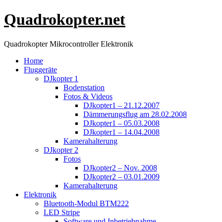
Quadrokopter.net
Quadrokopter Mikrocontroller Elektronik
Home
Fluggeräte
DJkopter 1
Bodenstation
Fotos & Videos
DJkopter1 – 21.12.2007
Dämmerungsflug am 28.02.2008
DJkopter1 – 05.03.2008
DJkopter1 – 14.04.2008
Kamerahalterung
DJkopter 2
Fotos
DJkopter2 – Nov. 2008
DJkopter2 – 03.01.2009
Kamerahalterung
Elektronik
Bluetooth-Modul BTM222
LED Stripe
Software und Inbetriebnahme