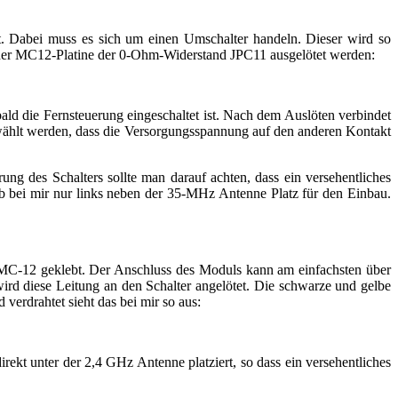
 Dabei muss es sich um einen Umschalter handeln. Dieser wird so
 der MC12-Platine der 0-Ohm-Widerstand JPC11 ausgelötet werden:
ld die Fernsteuerung eingeschaltet ist. Nach dem Auslöten verbindet
wählt werden, dass die Versorgungsspannung auf den anderen Kontakt
g des Schalters sollte man darauf achten, dass ein versehentliches
b bei mir nur links neben der 35-MHz Antenne Platz für den Einbau.
 MC-12 geklebt. Der Anschluss des Moduls kann am einfachsten über
wird diese Leitung an den Schalter angelötet. Die schwarze und gelbe
erdrahtet sieht das bei mir so aus:
ekt unter der 2,4 GHz Antenne platziert, so dass ein versehentliches